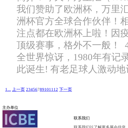
我们赞助了欧洲杯，万里汇（Wo
洲杯官方全球合作伙伴！
注点都在欧洲杯上啦！因疫
顶级赛事，格外不一般！ 4
全世界惊讶，1980年有
此诞生! 有老足球人激动地评
1...
上一页
2
3
4
5
6
7
8
9
10
11
12
下一页
主办单位
联系我们
联系我们以了解更多展会信息