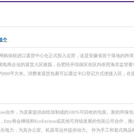
首个
电商网购保税进口退货中心仓正式投入运营，这是安徽省首个落地的跨
境电商企业的退货入区难题，合肥经开综保区在区内依照海关监管要
约900平方米。消费者退货包裹可以通过卡口登记方式便捷入区，在
close合作，为卖家提供由纸张制成的100%可回收的包装。新的环保
tsy将会继续和EcoEnclose或其他可持续发展的包装公司合作，
可再生电力，为其办公室、机器等运作提供动力。 作为手工和老式商品电子