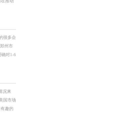
商在推动
的很多企
对郑州市
对1-6
情况来
款美国市场
发有趣的