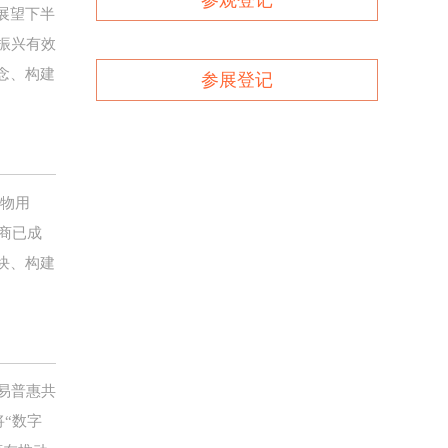
参观登记
展望下半
振兴有效
念、构建
参展登记
宠物用
商已成
块、构建
易普惠共
“数字