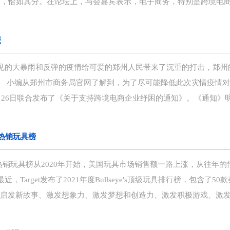
一，恰如其分。在论坛上，与会嘉宾表示，电子商务，特别是跨境电
报
见的大暴雨和反弹的疫情给可爱的郑州人民带来了沉重的打击，郑州
。 小编从郑州市商务局官网了解到，为了尽可能降低此次灾情疫情
26日联合发布了《关于支持跨境电商企业纾困的通知》。《通知》明确
国热销玩具榜
美国热销玩具榜从2020年开始，美国玩具市场销售额一路上涨，从往年的
rget发布了2021年度Bullseye's顶级玩具排行榜，包含了50
系列：启发新故事、激发想象力、激发梦想和创造力、激发积极游戏、激