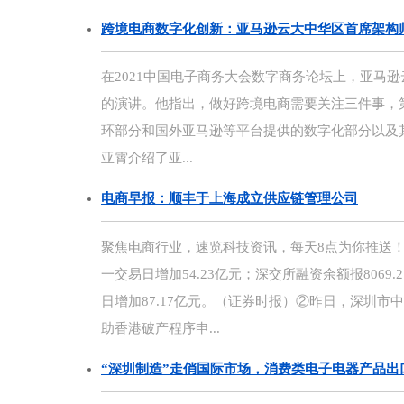
跨境电商数字化创新：亚马逊云大中华区首席架构
在2021中国电子商务大会数字商务论坛上，亚马
的演讲。他指出，做好跨境电商需要关注三件事，
环部分和国外亚马逊等平台提供的数字化部分以及
亚霄介绍了亚...
电商早报：顺丰于上海成立供应链管理公司
聚焦电商行业，速览科技资讯，每天8点为你推送！今
一交易日增加54.23亿元；深交所融资余额报8069.
日增加87.17亿元。（证券时报）②昨日，深圳市
助香港破产程序申...
“深圳制造”走俏国际市场，消费类电子电器产品出